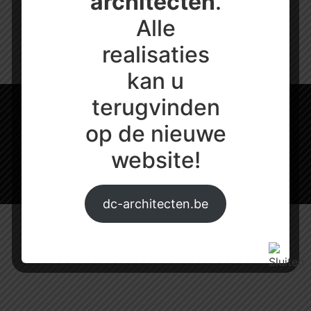
architecten
.
Alle
realisaties
kan u
terugvinden
Architect Niels Dessein
op de nieuwe
niels@ndarchitect.be
0474/27 73 34
website!
Pater De Smetlaan 40, 9200 Dendermonde
BTW nr.: 0741589348
dc-architecten.be
© 2026 ND Architect