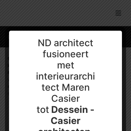
Uitbreiding eengezinswoning – Oudegem
ND architect
fusioneert
Bouwjaar:
2021
met
EPB score:
nvt
Bouwmethode:
stalen liggers als drager voor
interieurarchi
verdieping, verdieping in houtskelet
tect Maren
Gebruikte materialen:
geprofileerde metaalplaten,
rockpanel
Casier
tot
Dessein -
Casier